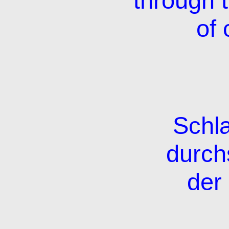
through 
of 
Schl
durch
der